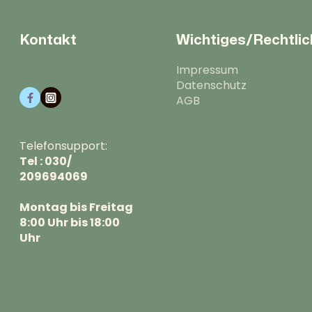
Kontakt
Wichtiges/Rechtli
Impressum
Datenschutz
AGB
This isTelesome text
inside of a div block.
Telefonsupport:
Tel : 030/
209694069
Montag bis Freitag
8:00 Uhr bis 18:00
Uhr