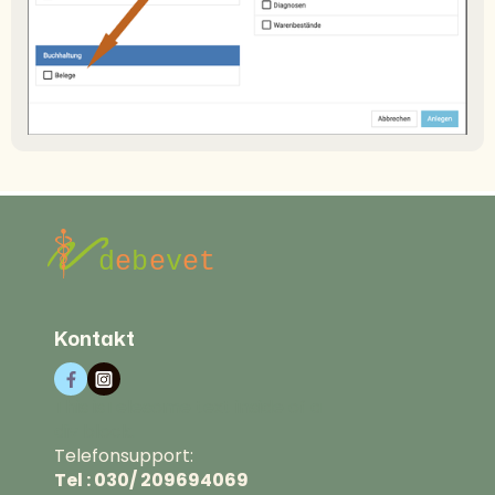
Kontakt
This isTelesome text inside of a
div block.
Telefonsupport:
Tel : 030/ 209694069